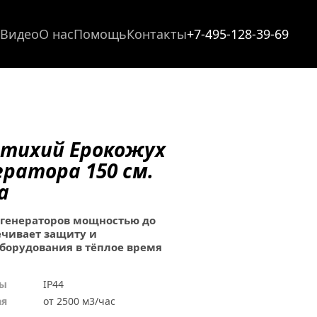
Видео
О нас
Помощь
Контакты
+7-495-128-39-69
тихий Ерокожух 
ератора 150 см. 
а
 генераторов мощностью до 
ечивает защиту и 
борудования в тёплое время 
ы 
IP44
я 
от 2500 м3/час