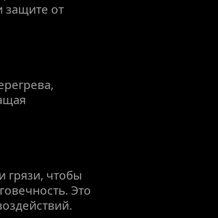
 защите от 
регрева, 
щая 
 грязи, чтобы 
овечность. Это 
воздействий.