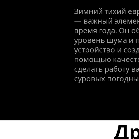
Зимний тихий евр
— важный элемен
время года. Он об
уровень шума и п
устройство и соз
помощью качеств
сделать работу в
суровых погодны
Др