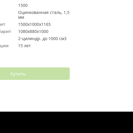
1500
Оцинкованная сталь, 1,5 
мм
рит
1500х1000х1165
барит
1080х880х1000
2-цилиндр. до 1000 см3
ации
15 лет
Купить