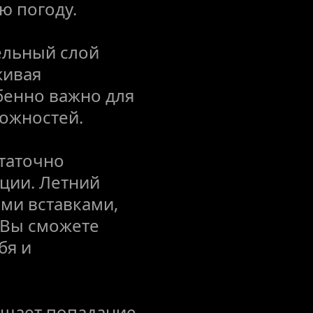
ю погоду.
льный слой 
ивая 
енно важно для 
ожностей.
таточно 
ции. Летний 
и вставками, 
Вы сможете 
я и 
ащает попадание 