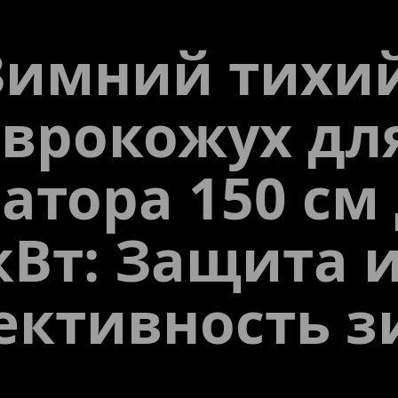
Зимний тихий
врокожух для
атора 150 см 
кВт: Защита и
ективность з