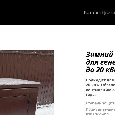
Каталог
Цвета
Зимний 
для ген
до 20 кВ
Подходит для
20 кВА. Обесп
вентиляцию о
года.
Степень защит
Принудительна
вентиляция