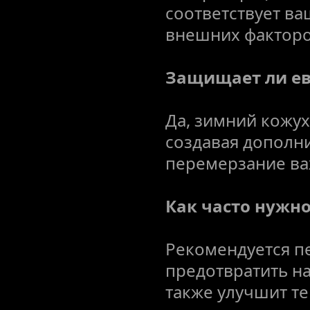
соответствует ва
внешних факторо
Защищает ли ев
Да, зимний кожух
создавая дополн
перемерзание ва
Как часто нужн
Рекомендуется пе
предотвратить на
также улучшит т