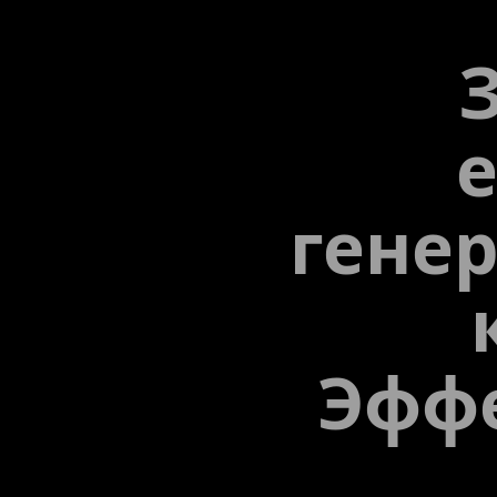
е
генер
Эфф