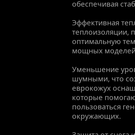
обеспечивая стаб
Эффективная теп
теплоизоляции, 
оптимальную темп
мощных моделей,
Уменьшение уров
шумными, что соз
еврокожух оснащ
которые помогаю
пользоваться ген
окружающих.
Защита от снега 