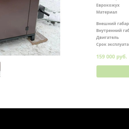
Еврокожух
Материал
Внешний габа
Внутренний га
Двигатель
Срок эксплуат
159 000 руб.